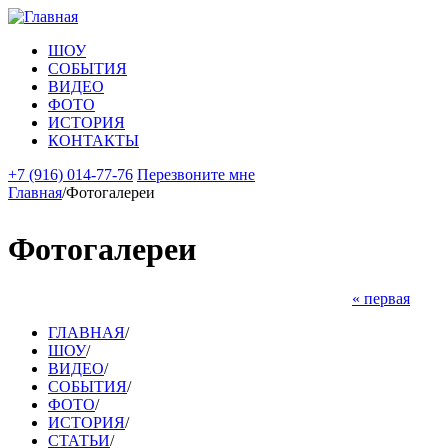
Перейти к основному содержанию
ШОУ
СОБЫТИЯ
ВИДЕО
ФОТО
ИСТОРИЯ
КОНТАКТЫ
+7 (916) 014-77-76
Перезвоните мне
Главная
/
Фотогалереи
Фотогалереи
« первая
Страницы
ГЛАВНАЯ
/
ШОУ
/
ВИДЕО
/
СОБЫТИЯ
/
ФОТО
/
ИСТОРИЯ
/
СТАТЬИ
/