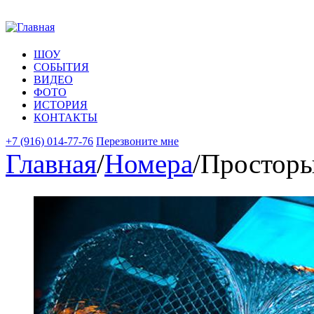
Перейти к основному содержанию
ШОУ
СОБЫТИЯ
ВИДЕО
ФОТО
ИСТОРИЯ
КОНТАКТЫ
+7 (916) 014-77-76
Перезвоните мне
Главная
/
Номера
/
Просторы