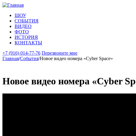
Перейти к основному содержанию
ШОУ
СОБЫТИЯ
ВИДЕО
ФОТО
ИСТОРИЯ
КОНТАКТЫ
+7 (916) 014-77-76
Перезвоните мне
Главная
/
События
/
Новое видео номера «Cyber Space»
Новое видео номера «Cyber Sp