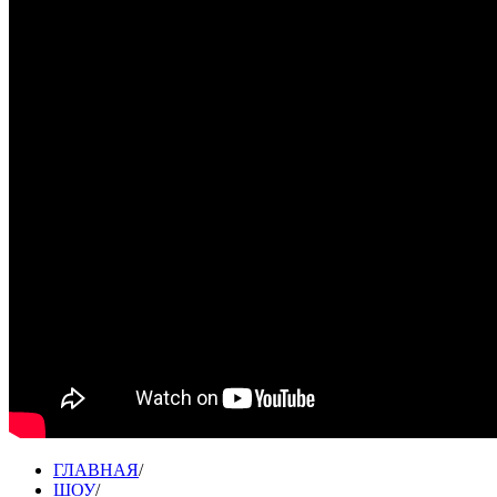
ГЛАВНАЯ
/
ШОУ
/